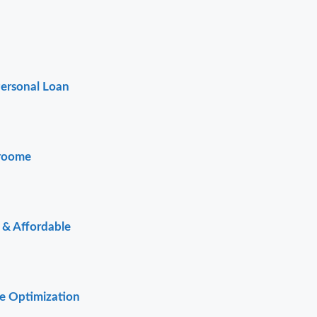
Personal Loan
Broome
t & Affordable
te Optimization