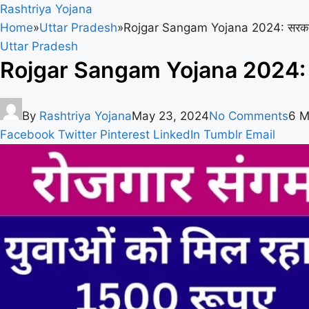
Rashtriya Yojana
Home
»
Uttar Pradesh
»
Rojgar Sangam Yojana 2024: सरकार सभी 
Uttar Pradesh
Rojgar Sangam Yojana 2024: सरकार 
By
Rashtriya Yojana
May 23, 2024
No Comments
6 M
Facebook
Twitter
Pinterest
LinkedIn
Tumblr
Email