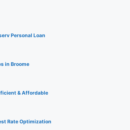
nserv Personal Loan
es in Broome
ficient & Affordable
est Rate Optimization