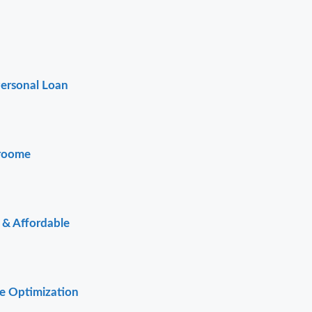
Personal Loan
Broome
t & Affordable
te Optimization