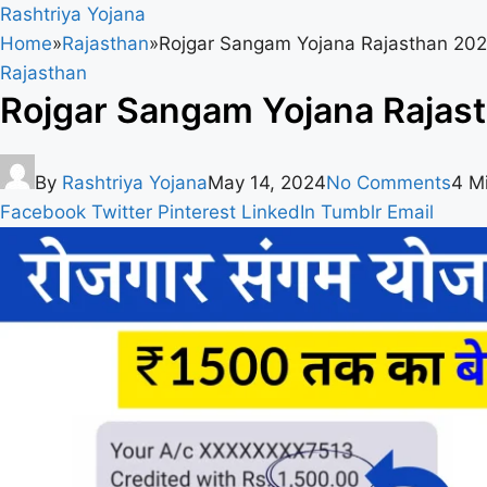
Rashtriya Yojana
Home
»
Rajasthan
»
Rojgar Sangam Yojana Rajasthan 2024 |
Rajasthan
Rojgar Sangam Yojana Rajastha
By
Rashtriya Yojana
May 14, 2024
No Comments
4 M
Facebook
Twitter
Pinterest
LinkedIn
Tumblr
Email