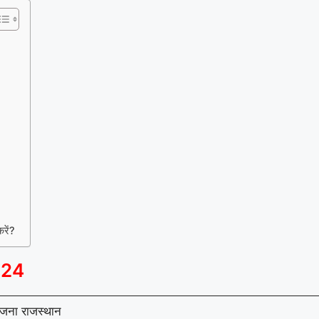
रें?
024
ोजना राजस्थान