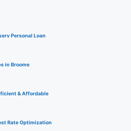
nserv Personal Loan
es in Broome
ficient & Affordable
est Rate Optimization