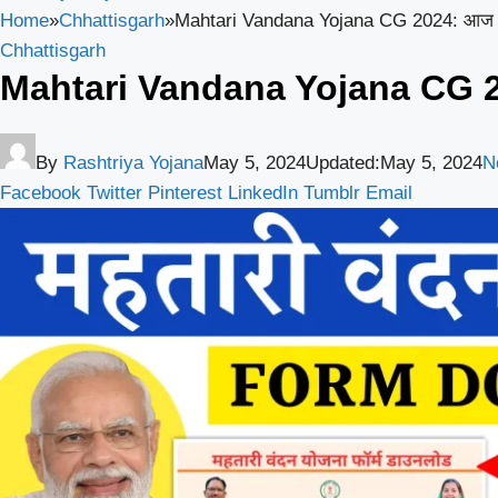
Home
»
Chhattisgarh
»
Mahtari Vandana Yojana CG 2024: आज ही
Chhattisgarh
Mahtari Vandana Yojana CG 20
By
Rashtriya Yojana
May 5, 2024
Updated:
May 5, 2024
N
Facebook
Twitter
Pinterest
LinkedIn
Tumblr
Email